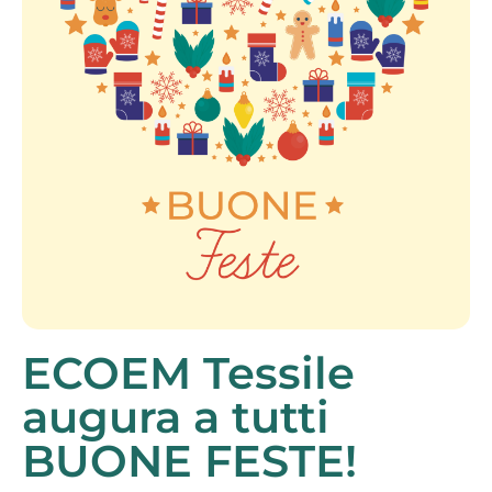
ECOEM Tessile
augura a tutti
BUONE FESTE!