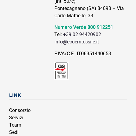
(Int. 50/c)
Pontecagnano (SA) 84098 – Via
Carlo Mattiello, 33
Numero Verde
800 912251
Tel:
+39 02 94420902
info@ecoemtessile.it
P.IVA/C.F.: IT06351440653
LINK
Consorzio
Servizi
Team
Sedi