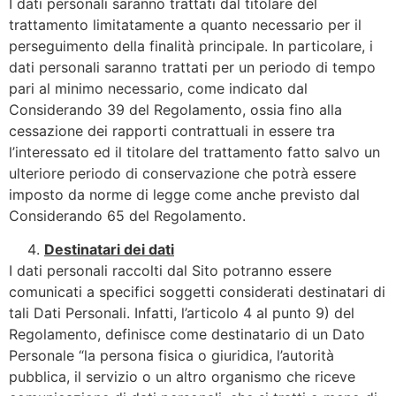
I dati personali saranno trattati dal titolare del
trattamento limitatamente a quanto necessario per il
perseguimento della finalità principale. In particolare, i
dati personali saranno trattati per un periodo di tempo
pari al minimo necessario, come indicato dal
Considerando 39 del Regolamento, ossia fino alla
cessazione dei rapporti contrattuali in essere tra
l’interessato ed il titolare del trattamento fatto salvo un
ulteriore periodo di conservazione che potrà essere
imposto da norme di legge come anche previsto dal
Considerando 65 del Regolamento.
Destinatari dei dati
I dati personali raccolti dal Sito potranno essere
comunicati a specifici soggetti considerati destinatari di
tali Dati Personali. Infatti, l’articolo 4 al punto 9) del
Regolamento, definisce come destinatario di un Dato
Personale “la persona fisica o giuridica, l’autorità
pubblica, il servizio o un altro organismo che riceve