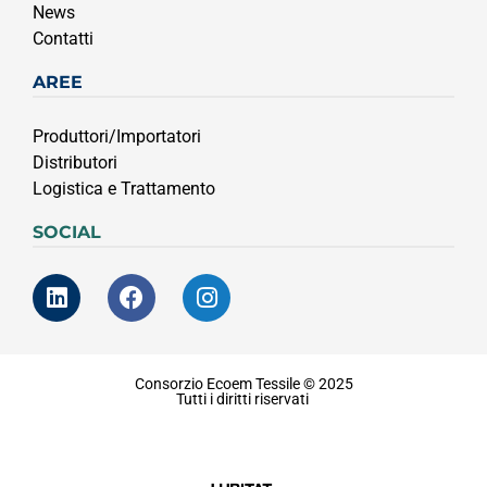
News
Contatti
AREE
Produttori/Importatori
Distributori
Logistica e Trattamento
SOCIAL
Consorzio Ecoem Tessile © 2025
Tutti i diritti riservati
Privacy & Coockie Policy