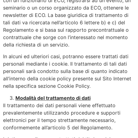
con un funzionario di ECO, registrarsi ad un evento, un
seminario o un corso organizzato da ECO, ottenere le
newsletter di ECO. La base giuridica di trattamento di
tali dati va ricercata nell’articolo 6 lettere b) e c) del
Regolamento e si basa sul rapporto precontrattuale o
contrattuale che sorge con l’interessato nel momento
della richiesta di un servizio.
In alcuni ed ulteriori casi, potranno essere trattati dati
personali mediante i cookie. Il trattamento di tali dati
personali sarà condotto sulla base di quanto indicato
all’interno della cookie policy presente sul Sito Internet
nella specifica sezione Cookie Policy.
Modalità del trattamento di dati
Il trattamento dei dati personali viene effettuato
prevalentemente utilizzando procedure e supporti
elettronici per il tempo strettamente necessario,
conformemente all’articolo 5 del Regolamento.