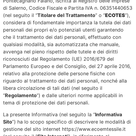
Pontecagnano Faiano, iscritta al Registro delle Imprese
di Salerno, Codice Fiscale e Partita IVA n. 06351440653
(nel seguito il “
Titolare del Trattamento
” o “
ECO
TES
”),
considera di fondamentale importanza la tutela dei dati
personali dei propri e/o potenziali utenti garantendo
che il trattamento dei dati personali, effettuato con
qualsiasi modalità, sia automatizzata che manuale,
avvenga nel pieno rispetto delle tutele e dei diritti
riconosciuti dal Regolamento (UE) 2016/679 del
Parlamento Europeo e del Consiglio, del 27 aprile 2016,
relativo alla protezione delle persone fisiche con
riguardo al trattamento dei dati personali, nonché alla
libera circolazione di tali dati (nel seguito il
“
Regolamento
”) e dalle ulteriori norme applicabili in
tema di protezione dei dati personali.
La presente Informativa (nel seguito la “
Informativa
Sito
”) ha lo scopo specifico di descrivere le modalità di
gestione del sito internet https://www.ecoemtessile.it