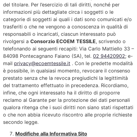
del titolare. Per l’esercizio di tali diritti, nonché per
informazioni più dettagliate circa i soggetti o le
categorie di soggetti ai quali i dati sono comunicati e/o
trasferiti o che ne vengono a conoscenza in qualità di
responsabili o incaricati, ciascun interessato può
rivolgersi a
Consorzio ECOEM
TESSILE
, scrivendo o
telefonando ai seguenti recapiti: Via Carlo Mattiello 33 –
84098 Pontecagnano Faiano (SA), tel.
02 94420902
; e-
mail
privacy@ecoemtessile.it
. Con le predette modalità
è possibile, in qualsiasi momento, revocare il consenso
prestato senza che la revoca pregiudichi la legittimità
del trattamento effettuato in precedenza. Ricordiamo,
infine, che ogni interessato ha il diritto di proporre
reclamo al Garante per la protezione dei dati personali
qualora ritenga che i suoi diritti non siano stati rispettati
o che non abbia ricevuto riscontro alle proprie richieste
secondo legge.
Modifiche alla Informativa Sito