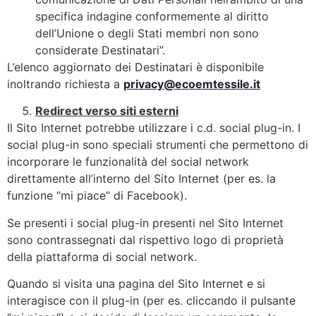
specifica indagine conformemente al diritto
dell’Unione o degli Stati membri non sono
considerate Destinatari”.
L’elenco aggiornato dei Destinatari è disponibile
inoltrando richiesta a
privacy@ecoemtessile.it
Redirect verso siti esterni
Il Sito Internet potrebbe utilizzare i c.d. social plug-in. I
social plug-in sono speciali strumenti che permettono di
incorporare le funzionalità del social network
direttamente all’interno del Sito Internet (per es. la
funzione “mi piace” di Facebook).
Se presenti i social plug-in presenti nel Sito Internet
sono contrassegnati dal rispettivo logo di proprietà
della piattaforma di social network.
Quando si visita una pagina del Sito Internet e si
interagisce con il plug-in (per es. cliccando il pulsante