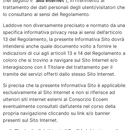
(nel seguito il “
Sito Internet
”), in riferimento al
trattamento dei dati personali degli utenti/visitatori che
lo consultano ai sensi del Regolamento.
Laddove non diversamente precisato e normato da una
specifica informativa privacy resa ai sensi dell’articolo
13 del Regolamento, la presente Informativa Sito dovrà
intendersi anche quale documento volto a fornire le
indicazioni di cui agli articoli 13 e 14 del Regolamento a
coloro che si trovino a navigare sul Sito Internet e/o
interagiscono con il Titolare del trattamento per il
tramite dei servizi offerti dallo stesso Sito Internet.
Si precisa che la presente Informativa Sito è applicabile
esclusivamente al Sito Internet e non si riferisce ad
ulteriori siti internet esterni al Consorzio Ecoem
eventualmente consultati dall’utente nel corso della
propria navigazione cliccando su link e/o banner
presenti sul Sito Internet.