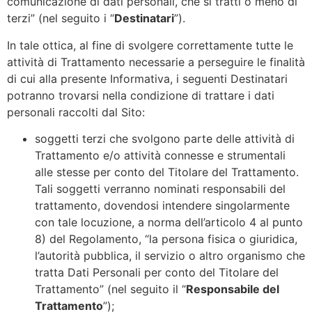
comunicazione di dati personali, che si tratti o meno di
terzi” (nel seguito i “
Destinatari
”).
In tale ottica, al fine di svolgere correttamente tutte le
attività di Trattamento necessarie a perseguire le finalità
di cui alla presente Informativa, i seguenti Destinatari
potranno trovarsi nella condizione di trattare i dati
personali raccolti dal Sito:
soggetti terzi che svolgono parte delle attività di
Trattamento e/o attività connesse e strumentali
alle stesse per conto del Titolare del Trattamento.
Tali soggetti verranno nominati responsabili del
trattamento, dovendosi intendere singolarmente
con tale locuzione, a norma dell’articolo 4 al punto
8) del Regolamento, “la persona fisica o giuridica,
l’autorità pubblica, il servizio o altro organismo che
tratta Dati Personali per conto del Titolare del
Trattamento” (nel seguito il “
Responsabile del
Trattamento
”);