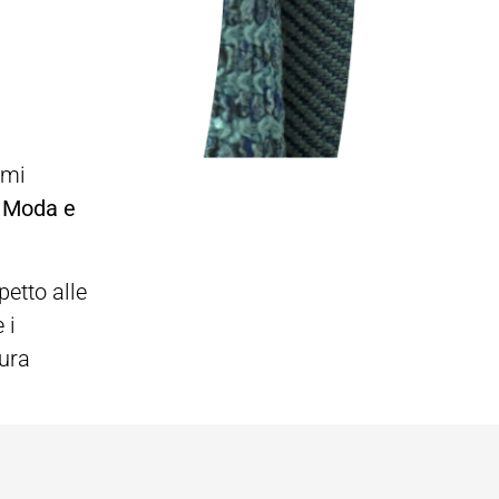
emi
, Moda e
etto alle
 i
tura