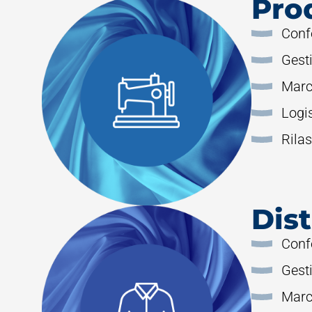
Pro
Conf
Gest
Marc
Logi
Rilas
Dist
Conf
Gest
Marc