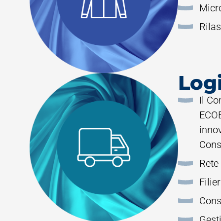
Micr
Rilas
Log
Il C
ECOEM
innov
Con
Rete 
Filie
Cons
Gest