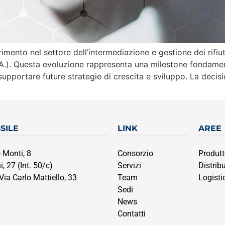
rimento nel settore dell’intermediazione e gestione dei rifiu
.A.). Questa evoluzione rappresenta una milestone fondamenta
upportare future strategie di crescita e sviluppo. La decisi
SILE
LINK
AREE
 Monti, 8
Consorzio
Produtt
, 27 (Int. 50/c)
Servizi
Distribu
a Carlo Mattiello, 33
Team
Logisti
Sedi
News
Contatti